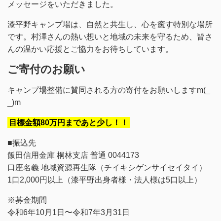
メッセージをいただきました。
漆平野キャンプ場は、自然と共生し、心を癒す特別な場所
です。村澤さんの熱い想いと地域の未来を守るため、皆さ
んの温かい応援とご協力をお待ちしています。
ご寄付のお願い
キャンプ場整備に賛同される方の寄付をお願いしますm(_
_)m
目標金額80万円まであと少し！！
■振込先
飯田信用金庫 桐林支店 普通 0044173
口座名義 地域資源再生隊（チイキシゲンサイセイタイ）
1口2,000円以上（漆平野出身者様・法人様は5口以上）
※募金期間
令和6年10月1日〜令和7年3月31日